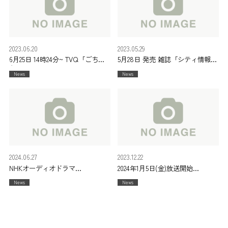
2023.06.20
2023.05.29
6月25日 14時24分~ TVQ「ごちそ
5月28日 発売 雑誌「シティ情報
うマエストロ」
Fukuoka 6月号」
News
News
2024.06.27
2023.12.22
NHKオーディオドラマ
2024年1月5日(金)放送開始
FMシアター
金曜ドラマDEEP枠
News
News
「アシカを待つあした」
日本テレビ「消せない「私」-復
2024年7月20日(土)22時00分~
讐の連鎖-」