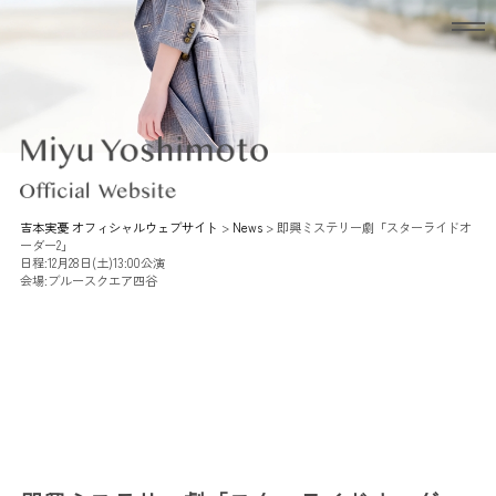
吉本実憂 オフィシャルウェブサイト
>
News
>
即興ミステリー劇「スターライドオ
ーダー2」
日程:12月28日(土)13:00公演
会場:ブルースクエア四谷