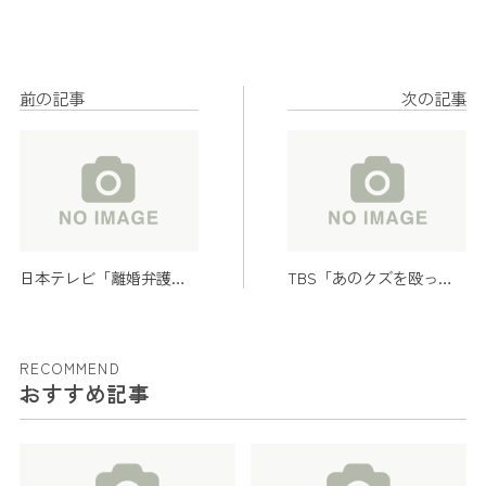
前の記事
次の記事
日本テレビ「離婚弁護士
TBS「あのクズを殴って
スパイダー~慰謝料争奪編
やりたいんだ」
~」
第8話 花本役
11月1日(金)25時05分~
RECOMMEND
おすすめ記事