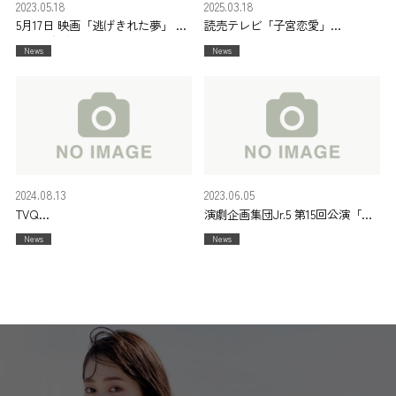
2023.05.18
2025.03.18
5月17日 映画「逃げきれた夢」 完
読売テレビ「子宮恋愛」
成披露舞台挨拶
2025年4月10日(木)24時59分~
News
News
2024.08.13
2023.06.05
TVQ
演劇企画集団Jr.5 第15回公演「明
「関門海峡花火大会 2024」
けない夜明け」
News
News
2024年8月13日(火)18時55分~
日時:2023年7月14日(金)~20日(木)
会場:東京芸術劇場 シアターウエ
スト