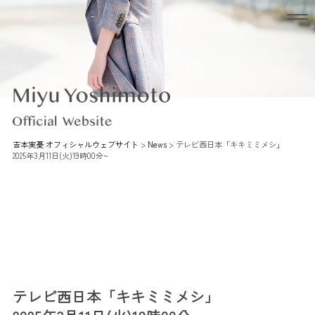
吉本実憂 オフィシャルウェブサイト
>
News
>
テレビ西日本「キキミミメシ」
2025年3月11日(火)19時00分~
テレビ西日本「キキミミメシ」