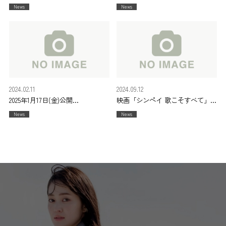
FMシアター
「関門海峡花火大会 2024」
News
News
「アシカを待つあした」
2024年8月13日(火)18時55分~
2024年7月20日(土)22時00分~
2024.02.11
2024.09.12
2025年1月17日(金)公開
映画「シンペイ 歌こそすべて」
映画「室町無頼」
2024年11月22日(金)より長野県先行
News
News
ロードショー
2025年1月10日(金)より TOHOシネ
マズ日比谷ほかにて公開